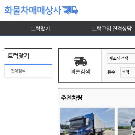
트럭찾기
트럭구입 견적상담
트럭찾기
전체검색
톤수
추천차량