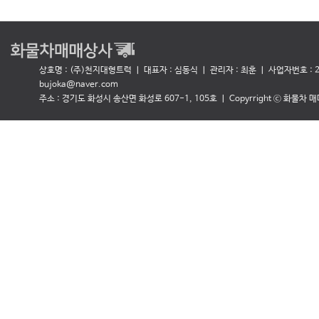
상호명 : (주)천지대형트럭 ㅣ 대표자 : 심동식
ㅣ 관리자 : 최훈 ㅣ 사업자번호 : 27
bujoka@naver.com
주소 : 경기도 화성시 송산면 화성로 607-1, 105호 ㅣ Copyrright ⓒ 화물차 매매상사