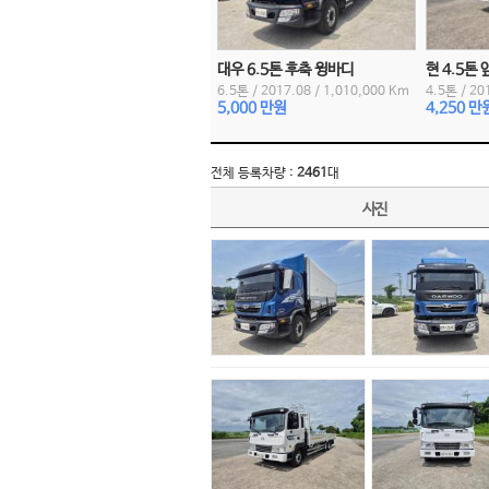
대우 6.5톤 후축 윙바디
현 4.5톤
6.5톤
/
2017.08
/
1,010,000 Km
4.5톤
/
20
5,000 만원
4,250 만
전체 등록차량 :
2461
대
사진