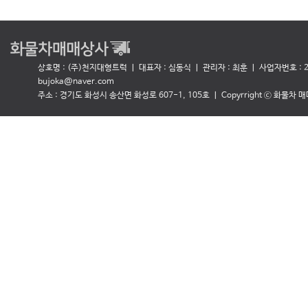
상호명 : (주)천지대형트럭 ㅣ 대표자 : 심동식
ㅣ 관리자 : 최훈 ㅣ 사업자번호 : 27
bujoka@naver.com
주소 : 경기도 화성시 송산면 화성로 607-1, 105호 ㅣ Copyrright ⓒ 화물차 매매상사