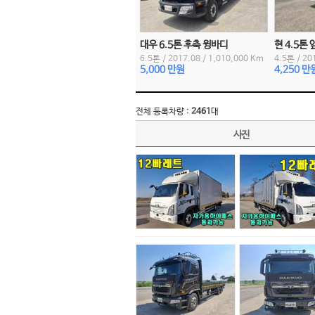
대우 6.5톤 후축 윙바디
현 4.5톤
6.5톤
/
2017.08
/
1,010,000 Km
4.5톤
/
20
5,000 만원
4,250 만
전체 등록차량 :
2461
대
사진