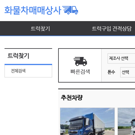
트럭찾기
트럭구입 견적상담
트럭찾기
전체검색
톤수
추천차량