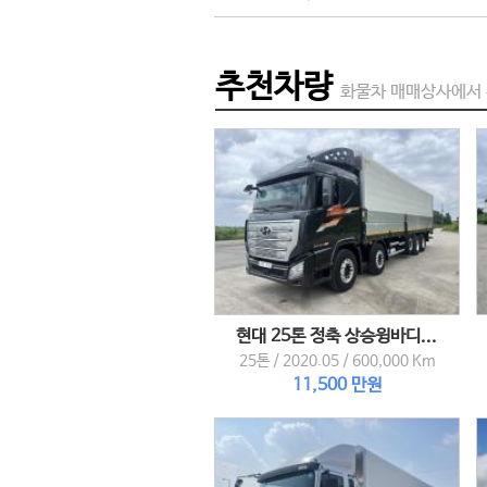
추천차량
화물차 매매상사에서 
현대 25톤 정축 상승윙바디...
25톤
/
2020.05
/
600,000 Km
11,500 만원