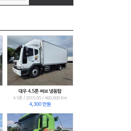
대우 4.5톤 써브 냉동탑
4.5톤
/
2015.05
/
460,000 Km
4,300 만원