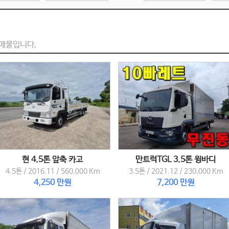
 매물입니다.
현 4.5톤 앞축 카고
만트럭TGL 3.5톤 윙바디
4.5톤
/
2016.11
/
560,000 Km
3.5톤
/
2021.12
/
230,000 Km
4,250 만원
7,200 만원