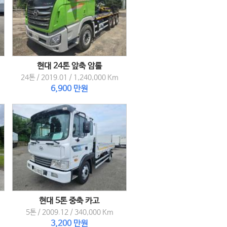
현대 24톤 앞축 암롤
24톤
/
2019.01
/
1,240,000 Km
6,900 만원
현대 5톤 중축 카고
5톤
/
2009.12
/
340,000 Km
3,200 만원