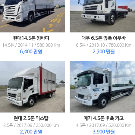
현대14.5톤 윙바디
대우 6.5톤 앞축 어부바
14.5톤
/
2014.11
/
580,000 Km
6.5톤
/
2013.10
/
780,000 Km
6,400 만원
2,700 만원
현대 2.5톤 익스탑
메가 4.5톤 후축 카고
2.5톤
/
2017.09
/
250,000 Km
4.5톤
/
2017.09
/
520,000 Km
2,700 만원
3,900 만원