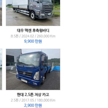
대우 맥센 후축윙바디
8.5톤
/
2024.02
/
260,000 Km
9,900 만원
현대 2.5톤 저상 카고
2.5톤
/
2017.05
/
180,000 Km
2,900 만원