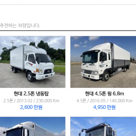
추천하는 차량입니다.
현대 2.5톤 냉동탑
현대 4.5톤 윙 6.8m
2.5톤
/
2013.02
/
230,000 Km
4.5톤
/
2016.05
/
140,000 Km
2,600 만원
4,950 만원