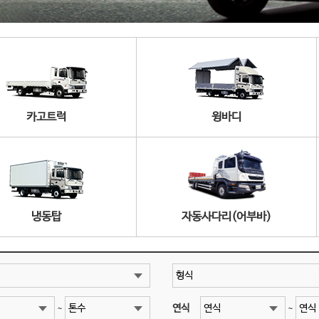
카고트럭
윙바디
냉동탑
자동사다리(어부바)
연식
~
~