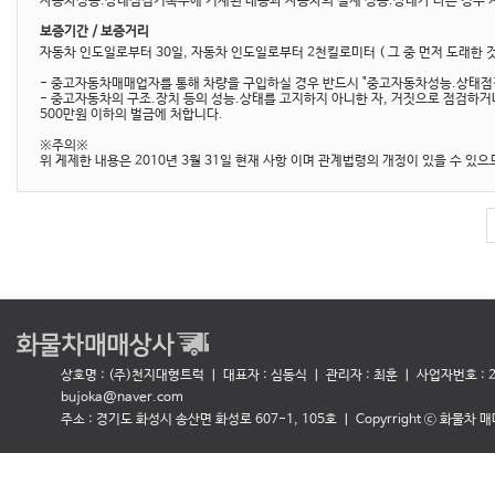
자동차성능.상태점검기록부에 기재된 내용과 자동차의 실제 성능.상태가 다른 경우 계
보증기간 / 보증거리
자동차 인도일로부터 30일, 자동차 인도일로부터 2천킬로미터 ( 그 중 먼저 도래한 
- 중고자동차매매업자를 통해 차량을 구입하실 경우 반드시 "중고자동차성능.상태점검
- 중고자동차의 구조.장치 등의 성능.상태를 고지하지 아니한 자, 거짓으로 점검하거
500만원 이하의 벌금에 처합니다.
※주의※
위 게제한 내용은 2010년 3월 31일 현재 사항 이며 관계법령의 개정이 있을 수 있
상호명 : (주)천지대형트럭 ㅣ 대표자 : 심동식
ㅣ 관리자 : 최훈 ㅣ 사업자번호 : 27
bujoka@naver.com
주소 : 경기도 화성시 송산면 화성로 607-1, 105호 ㅣ Copyrright ⓒ 화물차 매매상사