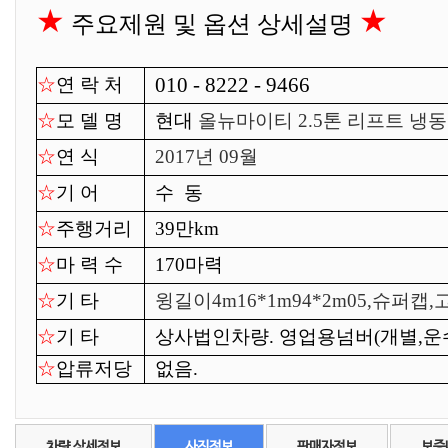
★
★
주요제원 및 옵션 상세설명
010 - 8222 - 9466
☆
연 락 처
☆
모 델 명
현대
올뉴마이티 2.5톤 리프트 냉
☆
연 식
2017년 09월
☆
기 어
수 동
☆
주행거리
39만km
☆
마 력 수
170마력
☆
기 타
윙길이4m16*1m94*2m05,슈퍼캡,
☆
기 타
상사법인차량. 영업용넘버(개별,운
☆
압류저당
없음.
차량 상세정보
사진정보
판매자정보
보증