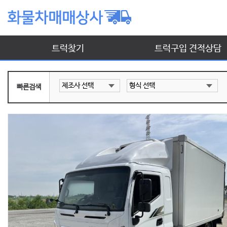
트럭찾기
트럭구입 견적상담
빠른검색