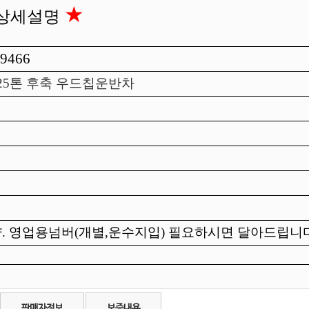
★
 상세설명
 9466
25톤 후축 우드칩운반차
 영업용넘버(개별,운수지입) 필요하시면 달아드립니
판매자정보
보증내용