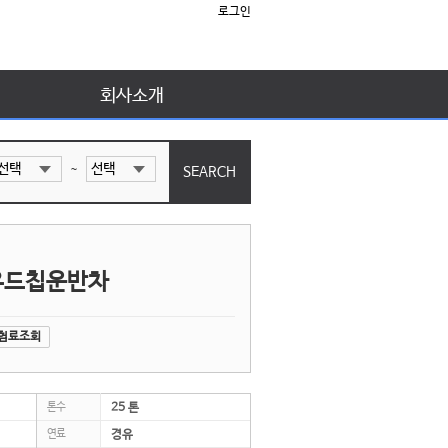
로그인
회사소개
~
 우드칩운반차
험료조회
톤수
25 톤
연료
경유