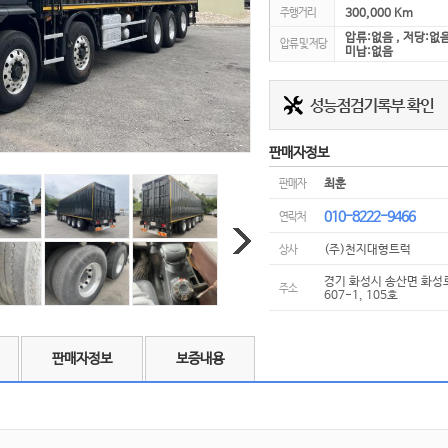
주행거리
300,000 Km
압류:없음 , 저당:없음
압류 및 저당
미납:없음
판매자정보
최훈
판매자
010-8222-9466
연락처
(주)천지대형트럭
상사
경기 화성시 송산면 화성로
주소
607-1, 105호
판매자정보
보증내용