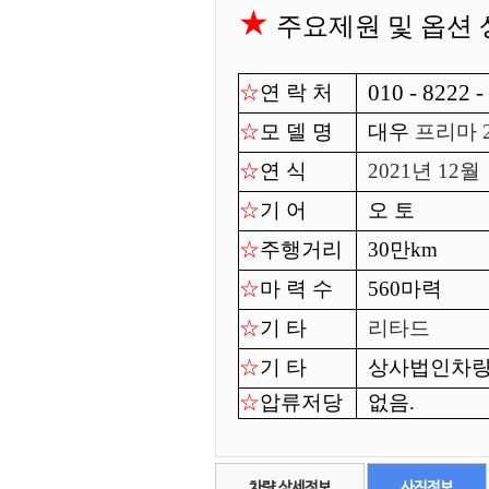
★
주요제원 및 옵션
010 - 8222 -
☆
연 락 처
☆
모 델 명
대우
프리마 
☆
연 식
2021년 12월
☆
기 어
오 토
☆
주행거리
30만km
☆
마 력 수
560마력
☆
기 타
리타드
☆
기 타
상사법인차량.
☆
압류저당
없음.
차량 상세정보
사진정보