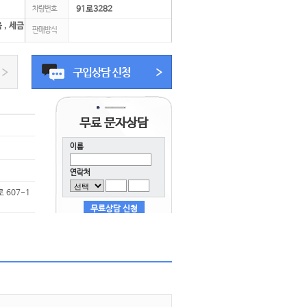
차량번호
91로3282
 , 세금
판매방식
무료 문자상담
이름
연락처
 607-1