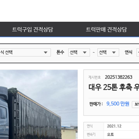
트럭구입 견적상담
트럭판매 견적상담
톤수
연식
~
20251382263
제시번호
대우 25톤 후축
9,500 만원
판매가 :
보
연식
2021.12
변속기
오토